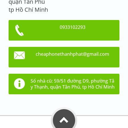
quận Tân Phú
tp Hồ Chí Minh
0933102293
cheaphon
ethanhph
at@gmail
.com
Số nhà cũ: 59/51 đường D9, phường Tâ
y Thạnh, quận Tân Phú, tp Hồ Chí Minh