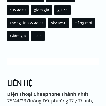
Sky a870
giam gia
gia re
thong tin sky a850
sky a850
Hàng mới
Giảm giá
Sale
LIÊN HỆ
Điện Thoại Cheaphone Thành Phát
75/44/23 đường D9, phường Tây Thạnh,