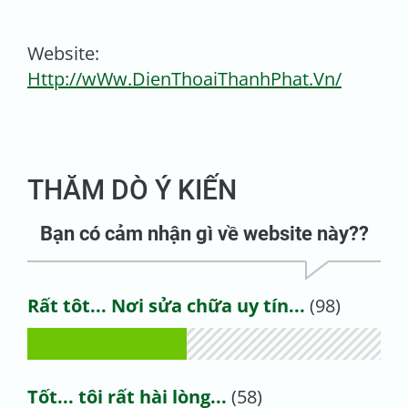
Website:
Http://wWw.DienThoaiThanhPhat.Vn/
THĂM DÒ Ý KIẾN
Bạn có cảm nhận gì về website này??
Rất tôt... Nơi sửa chữa uy tín...
(98)
Tốt... tôi rất hài lòng...
(58)