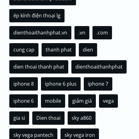
ép kính điện thoại lg
dienthoaithanhphat.vn
.vn
.com
cung cap
thanh phat
dien
dien thoai thanh phat
dienthoaithanhphat
iphone 8
iphone 6 plus
iphone 7
iphone 6
mobile
giảm giá
vega
gia si
Dien thoai
sky a860
sky vega pantech
sky vega iron